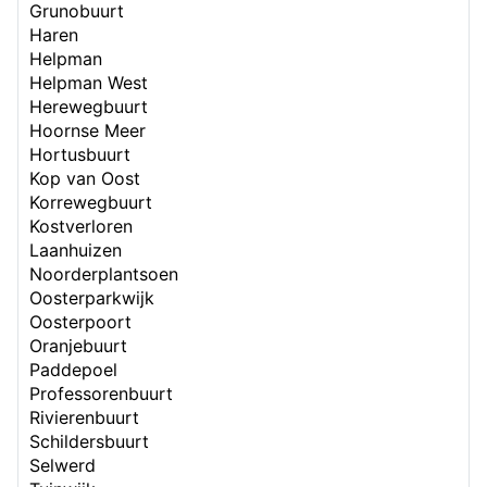
Grunobuurt
Haren
Helpman
Helpman West
Herewegbuurt
Hoornse Meer
Hortusbuurt
Kop van Oost
Korrewegbuurt
Kostverloren
Laanhuizen
Noorderplantsoen
Oosterparkwijk
Oosterpoort
Oranjebuurt
Paddepoel
Professorenbuurt
Rivierenbuurt
Schildersbuurt
Selwerd