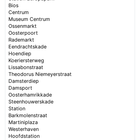
Bios
Centrum
Museum Centrum
Ossenmarkt
Oosterpoort
Rademarkt
Eendrachtskade
Hoendiep
Koeriersterweg
Lissabonstraat
Theodorus Niemeyerstraat
Damsterdiep
Damsport
Oosterhamrikkade
Steenhouwerskade
Station
Barkmolenstraat
Martiniplaza
Westerhaven
Hoofdstation