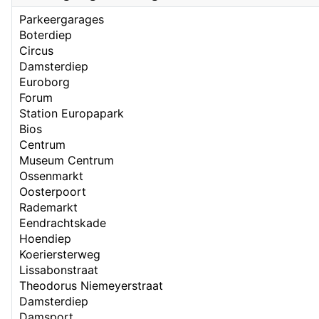
Parkeergarages
Boterdiep
Circus
Damsterdiep
Euroborg
Forum
Station Europapark
Bios
Centrum
Museum Centrum
Ossenmarkt
Oosterpoort
Rademarkt
Eendrachtskade
Hoendiep
Koeriersterweg
Lissabonstraat
Theodorus Niemeyerstraat
Damsterdiep
Damsport