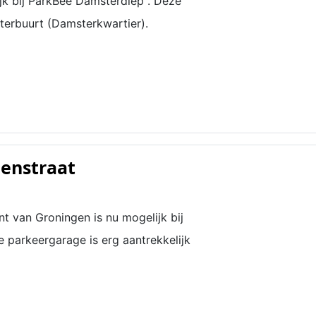
jk bij ParkBee Damsterdiep . Deze
terbuurt (Damsterkwartier).
enstraat
t van Groningen is nu mogelijk bij
e parkeergarage is erg aantrekkelijk