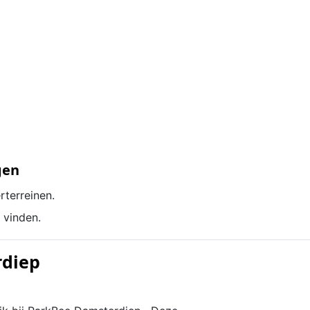
gen
rterreinen.
 vinden.
rdiep